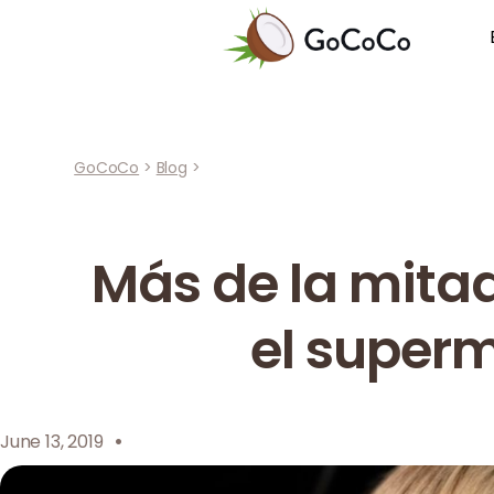
GoCoCo
>
Blog
>
Más de la mita
el super
·
June 13, 2019