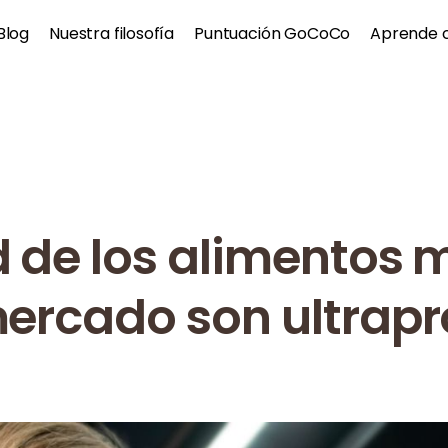
Blog
Nuestra filosofía
Puntuación GoCoCo
Aprende 
d de los alimentos 
mercado son ultrap