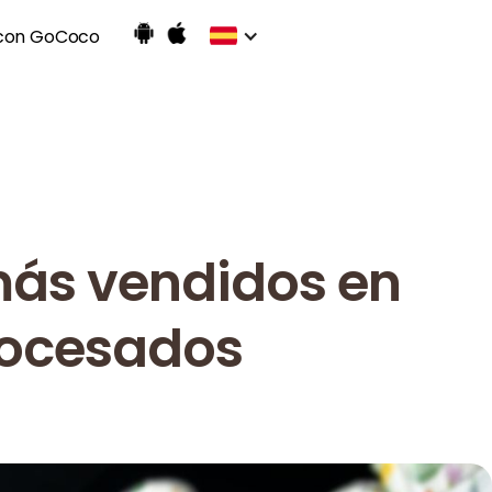
con GoCoco
más vendidos en
rocesados