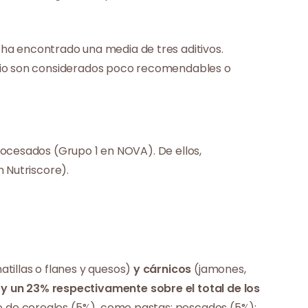
e ha encontrado una media de tres aditivos.
udio son considerados poco recomendables o
rocesados (Grupo 1 en NOVA). De ellos,
 Nutriscore).
atillas o flanes y quesos)
y
cárnicos
(jamones,
 un 23% respectivamente sobre el total de los
ase de cereales (5%), como pastas; pescados (5%);