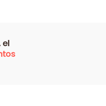
 el
ntos