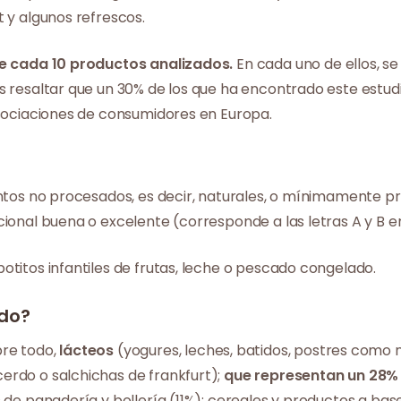
 y algunos refrescos.
 de cada 10 productos analizados.
En cada uno de ellos, s
os resaltar que un 30% de los que ha encontrado este est
asociaciones de consumidores en Europa.
entos no procesados, es decir, naturales, o mínimamente p
ional buena o excelente (corresponde a las letras A y B en
otitos infantiles de frutas, leche o pescado congelado.
do?
bre todo,
lácteos
(yogures, leches, batidos, postres como n
erdo o salchichas de frankfurt);
que representan un 28% y
os de panadería y bollería (11%); cereales y productos a b