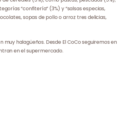
gorías “confitería” (3%) y “salsas especias,
olates, sopas de pollo o arroz tres delicias,
son muy halagüeños. Desde El CoCo seguiremos en
entran en el supermercado.